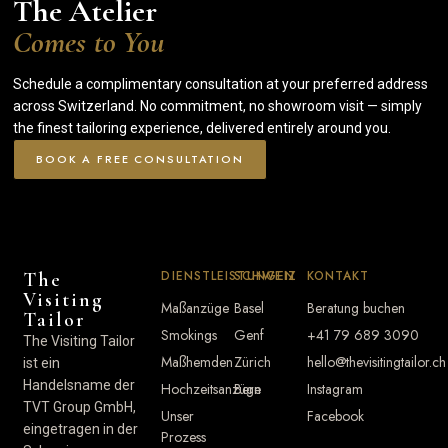
The Atelier
Comes to You
Schedule a complimentary consultation at your preferred address
across Switzerland. No commitment, no showroom visit — simply
the finest tailoring experience, delivered entirely around you.
BOOK A FREE CONSULTATION
DIENSTLEISTUNGEN
SCHWEIZ
KONTAKT
The
Visiting
Maßanzüge
Basel
Beratung buchen
Tailor
Smokings
Genf
+41 79 689 3090
The Visiting Tailor
Maßhemden
Zürich
hello@thevisitingtailor.ch
ist ein
Handelsname der
Hochzeitsanzüge
Bern
Instagram
TVT Group GmbH,
Unser
Facebook
eingetragen in der
Prozess