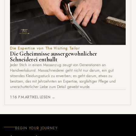
Die Expertise von The Visiting Tailor
Die Geheimnisse aussergewohnlicher
Schneiderei enthullt
Jeder Stich in einem Massanzug zeugt von Generationen an
Handwerkskunst. Massschneiderei geht nicht nur darum, ein gut
sitzendes Kleidungsstuck zu erwerben; es geht darum, etwas zu
besitzen, das mit Jahrzehnten an Expertise, sorgfaltiger Pflege und
unerschutterlicher Liebe zum Detail gewebt wurde.
1:16 P.M.
ARTIKEL LESEN →
BEGIN YOUR JOURNEY