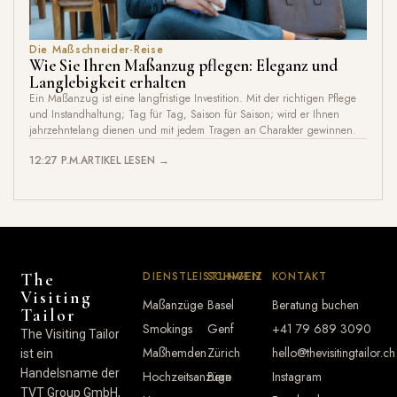
Die Maßschneider-Reise
Wie Sie Ihren Maßanzug pflegen: Eleganz und
Langlebigkeit erhalten
Ein Maßanzug ist eine langfristige Investition. Mit der richtigen Pflege
und Instandhaltung; Tag für Tag, Saison für Saison; wird er Ihnen
jahrzehntelang dienen und mit jedem Tragen an Charakter gewinnen.
12:27 P.M.
ARTIKEL LESEN →
DIENSTLEISTUNGEN
SCHWEIZ
KONTAKT
The
Visiting
Maßanzüge
Basel
Beratung buchen
Tailor
Smokings
Genf
+41 79 689 3090
The Visiting Tailor
Maßhemden
Zürich
hello@thevisitingtailor.ch
ist ein
Handelsname der
Hochzeitsanzüge
Bern
Instagram
TVT Group GmbH,