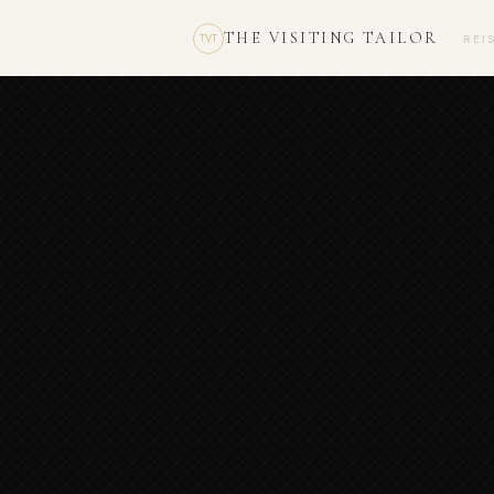
THE VISITING TAILOR
REI
TVT