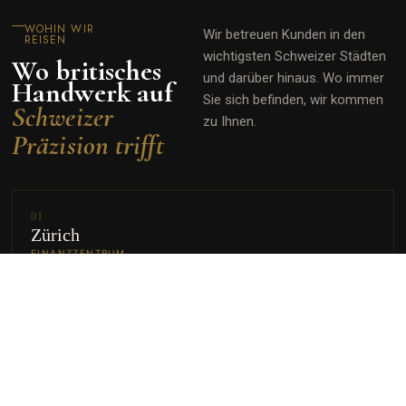
WOHIN WIR
Wir betreuen Kunden in den
REISEN
wichtigsten Schweizer Städten
Wo britisches
und darüber hinaus. Wo immer
Handwerk auf
Sie sich befinden, wir kommen
Schweizer
zu Ihnen.
Präzision trifft
01
Zürich
FINANZZENTRUM
ENTDECKEN
02
Genf
INTERNATIONALER KNOTENPUNKT
ENTDECKEN