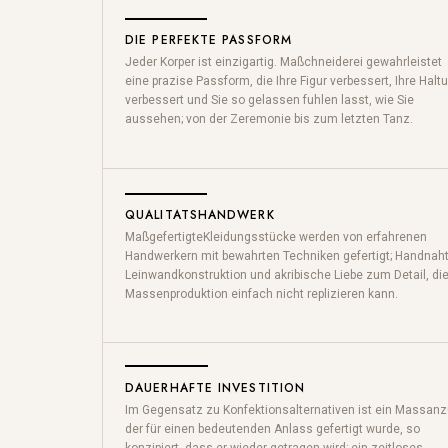
DIE PERFEKTE PASSFORM
Jeder Korper ist einzigartig. Ma
ß
chneiderei gewahrleistet
eine prazise Passform, die Ihre Figur verbessert, Ihre Halt
verbessert und Sie so gelassen fuhlen lasst, wie Sie
aussehen; von der Zeremonie bis zum letzten Tanz.
QUALITATSHANDWERK
MaßgefertigteKleidungsstücke
werden von erfahrenen
Handwerkern mit bewahrten Techniken gefertigt; Handnaht
Leinwandkonstruktion und akribische Liebe zum Detail, di
Massenproduktion einfach nicht replizieren kann.
DAUERHAFTE INVESTITION
Im Gegensatz zu Konfektionsalternativen ist ein Massanz
der
für
einen bedeutenden Anlass gefertigt wurde, so
konzipiert, dass er wieder getragen wird; ein zeitloses