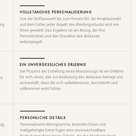
VOLLSTANDIGE PERSONALISIERUNG
Von der Stoffauswahl bis zum Revers-Stil, der Knopfauswahl
ung
und dem Futter; jeder Aspekt des Kleidungsstucks wird von
Ihnen gewahlt. Das Ergebnis ist ein Anzug, der Ihre
Personlichkeit und den Charakter des Anlasses
widerspiegelt.
EIN UNVERGESSLICHES ERLEBNIS
Der Prozess der Erstellung eines Massanzugs ist ein Erlebnis
für
sich; eines, das zur Bedeutung des Anlasses beitragt und
e,
sicherstellt, dass Sie sich selbstbewusst, durchdacht und
e
vollkommen wohl fuhlen.
PERSONLICHE DETAILS
ug,
Personalisierte Monogramme, bestickte Daten und
maßgefertigte
Futter fugen eine unverwechselbare
Bedeutungsebene hinzu; Details, die das Kleidungsstuck