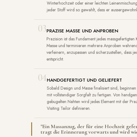
Winterhochzeit oder einer leichten Leinenmischun
jeder Stoff wird so gewahlt, dass er aussergewohnli
03
PRAZISE MASSE UND ANPROBEN
Prazision ist das Fundament jedes massgefertigten 
Masse und terminieren mehrere Anproben wahrend 
verfeinern, anzupassen und sicherzustellen, dass j
entspricht.
04
HANDGEFERTIGT UND GELIEFERT
Sobald Design und Masse finalisiert sind, beginnen
mit vollstandiger Sorgfalt zu fertigen. Von handgen
gebugelten Nahten wird jedes Element mit der Pra
Visiting Tailor definieren.
"Ein Massanzug, der für eine Hochzeit gefe
tragt die Erinnerung vorwarts und wird wie