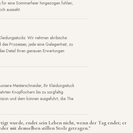
g für eine Sommerfeier hingezogen fuhlen;
ch aussieht.
Kleidungsstucks. Wir nehmen akribische
des Prozesses; jede eine Gelegenheit, zu
edes Detail Ihren genauen Erwartungen
 unsere Meisterschneider, Ihr Kleidungsstuck
ahrten Knopflochern bis zu sorgfaltig
zision und dem können ausgefuhrt, die The
rtigt wurde, endet sein Leben nicht, wenn der Tag endet; er
der mit demselben stillen Stolz getragen."