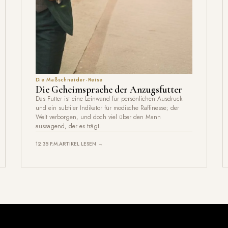
Die Maßschneider-Reise
Die Geheimsprache der Anzugsfutter
Das Futter ist eine Leinwand für persönlichen Ausdruck
und ein subtiler Indikator für modische Raffinesse; der
Welt verborgen, und doch viel über den Mann
aussagend, der es trägt.
12:35 P.M.
ARTIKEL LESEN →