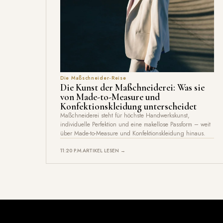
Die Maßschneider-Reise
Die Kunst der Maßchneiderei: Was sie
von Made-to-Measure und
Konfektionskleidung unterscheidet
Maßchneiderei steht für höchste Handwerkskunst,
individuelle Perfektion und eine makellose Passform – weit
über Made-to-Measure und Konfektionskleidung hinaus.
11:20 P.M.
ARTIKEL LESEN →