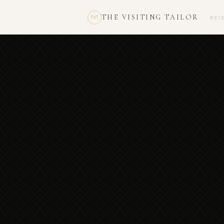
THE VISITING TAILOR
REI
TVT