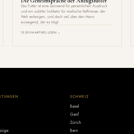
Die Geheimsprache der Anzugsfutter
Das Futter ist eine Leinwand für persönlichen Ausdruck
und ein subtiler Indikator für modische Raffinesse; der
Welt verborgen, und doch viel über den Mann
aussagend, der es trägt.
12:35 P.M.
ARTIKEL LESEN →
ISTUNGEN
SCHWEIZ
Basel
Genf
Zürich
nzüge
Bern