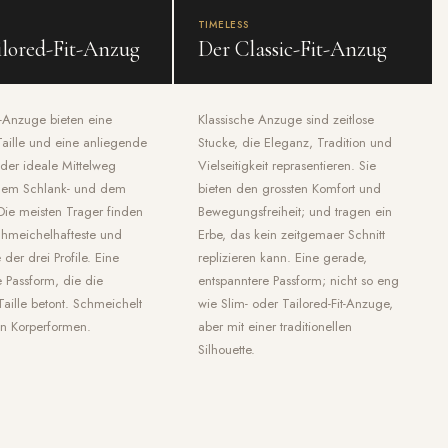
TIMELESS
ilored-Fit-Anzug
Der Classic-Fit-Anzug
t-Anzuge bieten eine
Klassische Anzuge sind zeitlose
Taille und eine anliegende
Stucke, die Eleganz, Tradition und
 der ideale Mittelweg
Vielseitigkeit reprasentieren. Sie
dem Schlank- und dem
bieten den grossten Komfort und
. Die meisten Trager finden
Bewegungsfreiheit; und tragen ein
chmeichelhafteste und
Erbe, das kein zeitgemaer Schnitt
e der drei Profile. Eine
replizieren kann. Eine gerade,
 Passform, die die
entspanntere Passform; nicht so eng
Taille betont. Schmeichelt
wie Slim- oder Tailored-Fit-Anzuge,
n Korperformen.
aber mit einer traditionellen
Silhouette.