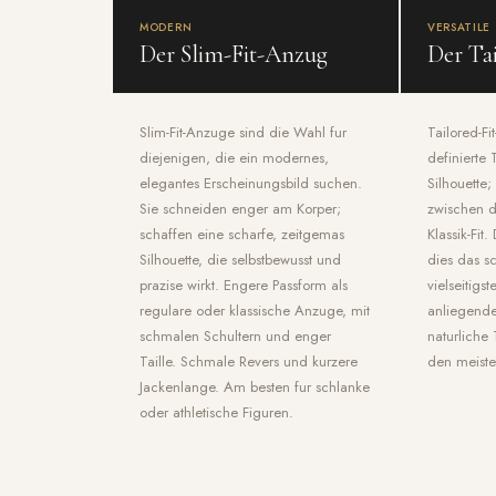
MODERN
VERSATILE
Der Slim-Fit-Anzug
Der Ta
Slim-Fit-Anzuge sind die Wahl fur
Tailored-Fi
diejenigen, die ein modernes,
definierte 
elegantes Erscheinungsbild suchen.
Silhouette;
Sie schneiden enger am Korper;
zwischen 
schaffen eine scharfe, zeitgemas
Klassik-Fit
Silhouette, die selbstbewusst und
dies das s
prazise wirkt. Engere Passform als
vielseitigst
regulare oder klassische Anzuge, mit
anliegende
schmalen Schultern und enger
naturliche 
Taille. Schmale Revers und kurzere
den meiste
Jackenlange. Am besten fur schlanke
oder athletische Figuren.