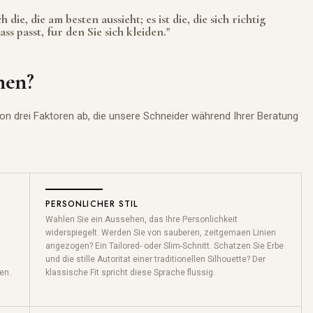
die, die am besten aussieht; es ist die, die sich richtig
s passt, fur den Sie sich kleiden."
nen?
von drei Faktoren ab, die unsere Schneider während Ihrer Beratung
PERSONLICHER STIL
Wahlen Sie ein Aussehen, das Ihre Personlichkeit
widerspiegelt. Werden Sie von sauberen, zeitgemaen Linien
angezogen? Ein Tailored- oder Slim-Schnitt. Schatzen Sie Erbe
und die stille Autoritat einer traditionellen Silhouette? Der
en.
klassische Fit spricht diese Sprache flussig.