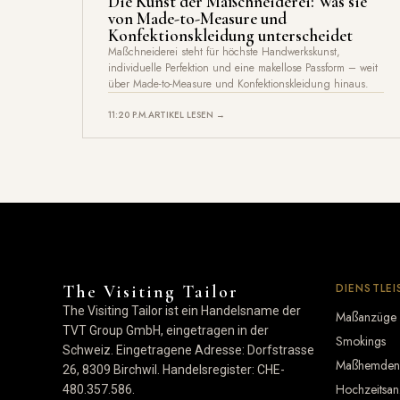
Die Kunst der Maßchneiderei: Was sie
von Made-to-Measure und
Konfektionskleidung unterscheidet
Maßchneiderei steht für höchste Handwerkskunst,
individuelle Perfektion und eine makellose Passform – weit
über Made-to-Measure und Konfektionskleidung hinaus.
11:20 P.M.
ARTIKEL LESEN →
DIENSTLE
The Visiting Tailor
The Visiting Tailor ist ein Handelsname der
Maßanzüge
TVT Group GmbH, eingetragen in der
Smokings
Schweiz. Eingetragene Adresse: Dorfstrasse
Maßhemden
26, 8309 Birchwil. Handelsregister: CHE-
Hochzeitsa
480.357.586.