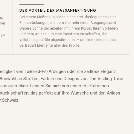
DER VORTEIL DER MASSANFERTIGUNG
Bei einem Maßanzug bilden diese drei Überlegungen keine
n;
Einschränkungen, sondern vielmehr einen Ausgangspunkt.
nker
Unsere Schneider arbeiten mit Ihrem Körper, Ihren Vorlieben
e
und dem Anlass, um eine Passform zu schaffen, die
nge
vollständig auf Sie abgestimmt ist – und kombinieren dabei
bei Bedarf Elemente aller drei Profile.
itigkeit von Tailored-Fit-Anzügen oder die zeitlose Eleganz
uswahl an Stoffen, Farben und Designs von The Visiting Tailor
til auszudrücken. Lassen Sie sich von unseren erfahrenen
sstück schaffen, das perfekt auf Ihre Wünsche und den Anlass
r Schweiz.