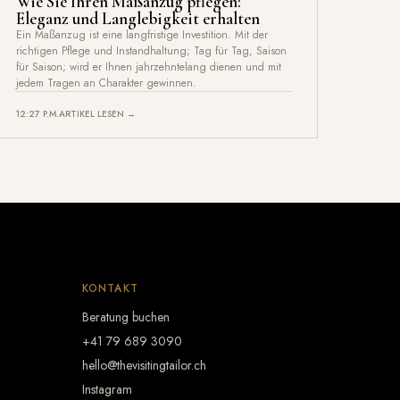
Wie Sie Ihren Maßanzug pflegen:
Eleganz und Langlebigkeit erhalten
Ein Maßanzug ist eine langfristige Investition. Mit der
richtigen Pflege und Instandhaltung; Tag für Tag, Saison
für Saison; wird er Ihnen jahrzehntelang dienen und mit
jedem Tragen an Charakter gewinnen.
12:27 P.M.
ARTIKEL LESEN →
KONTAKT
Beratung buchen
+41 79 689 3090
hello@thevisitingtailor.ch
Instagram