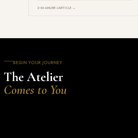
2:06 AM
LIRE L'ARTICLE →
BEGIN YOUR JOURNEY
The Atelier
Comes to You