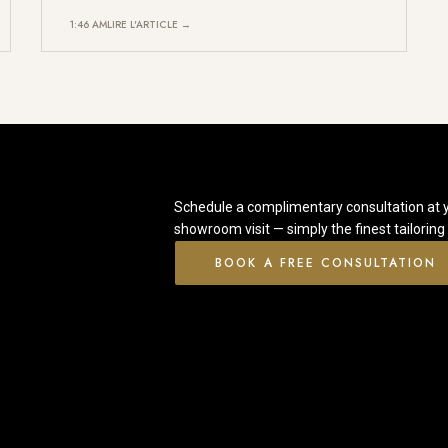
1:46 AM
LIRE L'ARTICLE →
Schedule a complimentary consultation at 
showroom visit — simply the finest tailoring
BOOK A FREE CONSULTATION