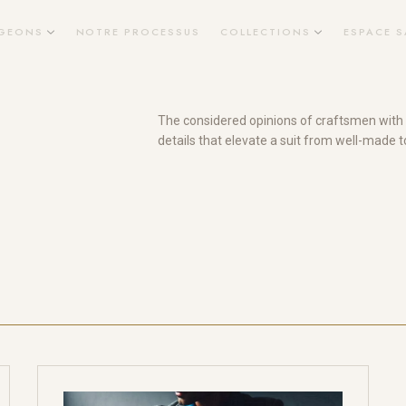
GEONS
NOTRE PROCESSUS
COLLECTIONS
ESPACE S
The considered opinions of craftsmen with 
details that elevate a suit from well-made t