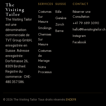
SERVICES
SUISSE
CONTACT
The
Visiting
Costumes
Bâle
Réserver une
Tailor
Sur
Consultation
Genève
The Visiting Tailor
Mesure
+41 79 689 3090
Zürich
est une
Smokings
hello@thevisitingtailor.ch
dénomination
Berne
Chemises
commerciale de
Instagram
Sur
TVT Group GmbH,
Facebook
Mesure
enregistrée en
Costumes
Suisse. Adresse
de
enregistrée :
Mariage
Dorfstrasse 26,
8309 Birchwil.
Notre
Registre du
Processus
commerce : CHE-
480.357.586.
EN
DE
FR
© 2026 The Visiting Tailor. Tous droits réservés.