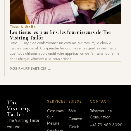
Tissu & étoffe
Les tissus les plus fins: les fournisseurs de The
Visiting Tailor
Lorsqu’il s’agit de confectionner un costume sur mesure, le choix du
tissu est primordial. Comprendre les origines et les qualités des tissus
que nous utilisons approfondit votre appréciation de l’artisanat qui entre
dans chaque vêtement que nous créons.
9:28 PM
LIRE L'ARTICLE →
SERVICES
SUISSE
CONTACT
The
Visiting
Costumes
Bâle
Réserver une
Tailor
Sur
Consultation
Genève
The Visiting Tailor
Mesure
+41 79 689 3090
Zürich
est une