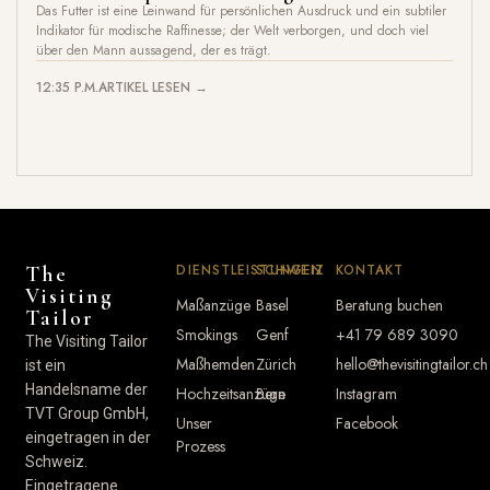
Das Futter ist eine Leinwand für persönlichen Ausdruck und ein subtiler
Indikator für modische Raffinesse; der Welt verborgen, und doch viel
über den Mann aussagend, der es trägt.
12:35 P.M.
ARTIKEL LESEN →
DIENSTLEISTUNGEN
SCHWEIZ
KONTAKT
The
Visiting
Maßanzüge
Basel
Beratung buchen
Tailor
Smokings
Genf
+41 79 689 3090
The Visiting Tailor
Maßhemden
Zürich
hello@thevisitingtailor.ch
ist ein
Handelsname der
Hochzeitsanzüge
Bern
Instagram
TVT Group GmbH,
Unser
Facebook
eingetragen in der
Prozess
Schweiz.
Eingetragene