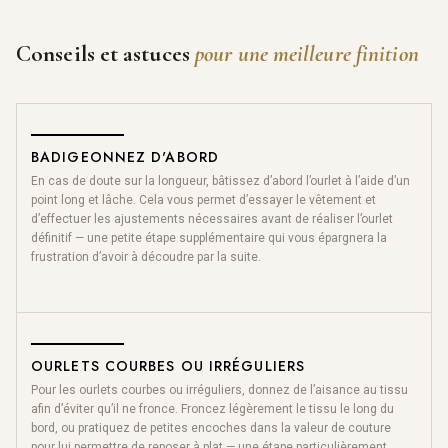
Conseils et astuces
pour une meilleure finition
BADIGEONNEZ D'ABORD
En cas de doute sur la longueur, bâtissez d’abord l’ourlet à l’aide d’un
point long et lâche. Cela vous permet d’essayer le vêtement et
d’effectuer les ajustements nécessaires avant de réaliser l’ourlet
définitif — une petite étape supplémentaire qui vous épargnera la
frustration d’avoir à découdre par la suite.
OURLETS COURBES OU IRRÉGULIERS
Pour les ourlets courbes ou irréguliers, donnez de l’aisance au tissu
afin d’éviter qu’il ne fronce. Froncez légèrement le tissu le long du
bord, ou pratiquez de petites encoches dans la valeur de couture
pour lui permettre de reposer à plat — une étape particulièrement