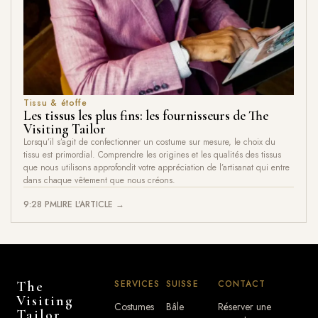
Tissu & étoffe
Les tissus les plus fins: les fournisseurs de The
Visiting Tailor
Lorsqu’il s’agit de confectionner un costume sur mesure, le choix du
tissu est primordial. Comprendre les origines et les qualités des tissus
que nous utilisons approfondit votre appréciation de l’artisanat qui entre
dans chaque vêtement que nous créons.
9:28 PM
LIRE L'ARTICLE →
SERVICES
SUISSE
CONTACT
The
Visiting
Costumes
Bâle
Réserver une
Tailor