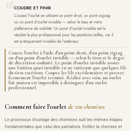
05
COUDRE ET FINIR
Cousez l'ourlet en utilisant un point droit, un point zigzag
ou un point d'ourlet invisible — selon le tissu et votre
préférence de visibilité. Un point d'ourlet invisible est le
résultat le plus professionnel pour les pantalons taillés, car il
est pratiquement invisible de l'extérieur.
Cousez l'ourlet à l'aide d'un point droit, d'un point zigzag
ou d'un point d'ourlet invisible — selon le tissu et le degré
de discrétion souhaité. Le point d'ourlet invisible assure
une finition quasi invisible en ne saisissant que quelques fils
du tissu extérieur. Coupez les fils excédentaires et pressez
fermement l'ourlet terminé. Réalisé avec soin, un ourlet
fait maison est impossible à distinguer d'un ourlet
professionnel.
Comment faire l'ourlet
de vos chemises
Le processus d’ourlage des chemises suit les mêmes étapes
fondamentales que celui des pantalons. Enfilez la chemise et