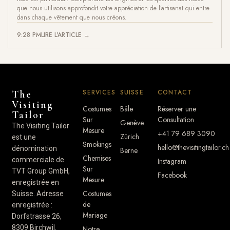
que nous utilisons approfondit votre appréciation de l’artisanat qui entre
dans chaque vêtement que nous créons.
9:28 PM
LIRE L'ARTICLE →
SERVICES
SUISSE
CONTACT
The
Visiting
Costumes
Bâle
Réserver une
Tailor
Sur
Consultation
Genève
The Visiting Tailor
Mesure
+41 79 689 3090
Zürich
est une
Smokings
hello@thevisitingtailor.ch
dénomination
Berne
Chemises
commerciale de
Instagram
Sur
TVT Group GmbH,
Facebook
Mesure
enregistrée en
Costumes
Suisse. Adresse
de
enregistrée :
Mariage
Dorfstrasse 26,
8309 Birchwil.
Notre