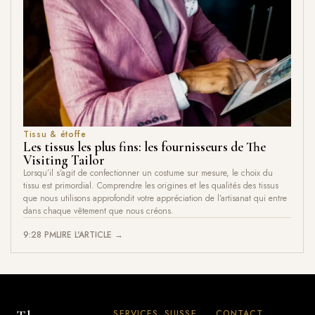
Tissu & étoffe
Les tissus les plus fins: les fournisseurs de The
Visiting Tailor
Lorsqu’il s’agit de confectionner un costume sur mesure, le choix du
tissu est primordial. Comprendre les origines et les qualités des tissus
que nous utilisons approfondit votre appréciation de l’artisanat qui entre
dans chaque vêtement que nous créons.
9:28 PM
LIRE L'ARTICLE →
SERVICES
SUISSE
CONTACT