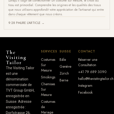
Lorsqu’il s’agit de confectionner un costume sur mesure, le choix du
tissu est primordial. Comprendre les origines et les qualités des tissus
que nous utilisons approfondit votre appréciation de l’artisanat qui entre
dans chaque vêtement que nous créons.
9:28 PM
LIRE L'ARTICLE →
SERVICES
SUISSE
CONTACT
The
Visiting
Costumes
Bâle
Réserver une
Tailor
Sur
Consultation
Genève
The Visiting Tailor
Mesure
+41 79 689 3090
Zürich
est une
Smokings
hello@thevisitingtailor.ch
dénomination
Berne
Chemises
commerciale de
Instagram
Sur
TVT Group GmbH,
Facebook
Mesure
enregistrée en
Costumes
Suisse. Adresse
de
enregistrée :
Mariage
Dorfstrasse 26,