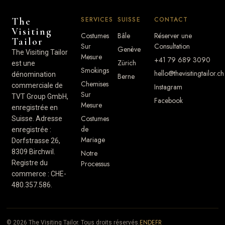
SERVICES
SUISSE
CONTACT
The
Visiting
Costumes
Bâle
Réserver une
Tailor
Sur
Consultation
Genève
The Visiting Tailor
Mesure
+41 79 689 3090
Zürich
est une
Smokings
hello@thevisitingtailor.ch
dénomination
Berne
Chemises
commerciale de
Instagram
Sur
TVT Group GmbH,
Facebook
Mesure
enregistrée en
Costumes
Suisse. Adresse
de
enregistrée :
Mariage
Dorfstrasse 26,
8309 Birchwil.
Notre
Registre du
Processus
commerce : CHE-
480.357.586.
EN
DE
FR
© 2026 The Visiting Tailor. Tous droits réservés.